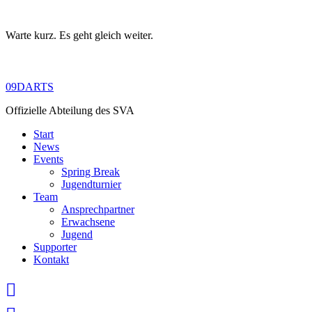
Warte kurz. Es geht gleich weiter.
Skip
to
content
09DARTS
Offizielle Abteilung des SVA
Start
News
Events
Spring Break
Jugendturnier
Team
Ansprechpartner
Erwachsene
Jugend
Supporter
Kontakt