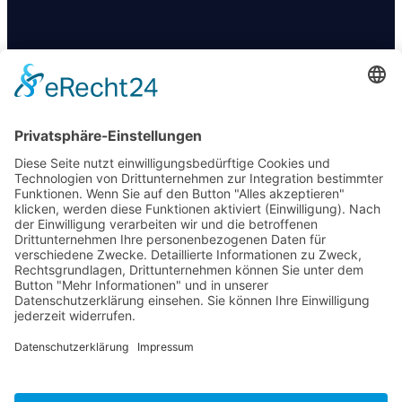
KONTAKT
+49 174 88 755 30
info@09darts.de
Am Obertunk 65a, Arnstadt
FOLGT UNS