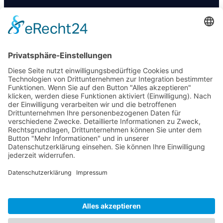
+49 174 88 755 30
info@09darts.de
Am Obertunk 65a, Arnstadt
FOLGT UNS
© 2019 – 2025 09Darts | Offizielle Abteilung des SV 09 Arnstadt
e.V. | Alle Rechte vorbehalten.