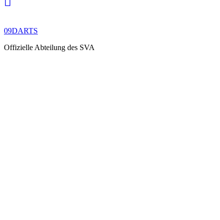
09DARTS
Offizielle Abteilung des SVA
KONTAKT zu uns
lass uns
quatschen