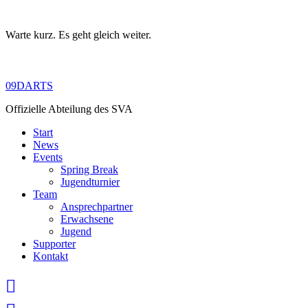
Warte kurz. Es geht gleich weiter.
Skip
to
content
09DARTS
Offizielle Abteilung des SVA
Start
News
Events
Spring Break
Jugendturnier
Team
Ansprechpartner
Erwachsene
Jugend
Supporter
Kontakt