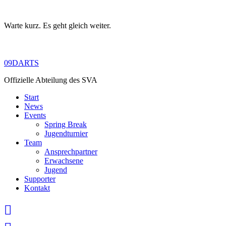
Warte kurz. Es geht gleich weiter.
Skip
to
content
09DARTS
Offizielle Abteilung des SVA
Start
News
Events
Spring Break
Jugendturnier
Team
Ansprechpartner
Erwachsene
Jugend
Supporter
Kontakt