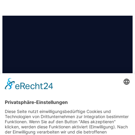
KONTAKT
+49 174 88 755 30
info@09darts.de
Am Obertunk 65a, Arnstadt
FOLGT UNS