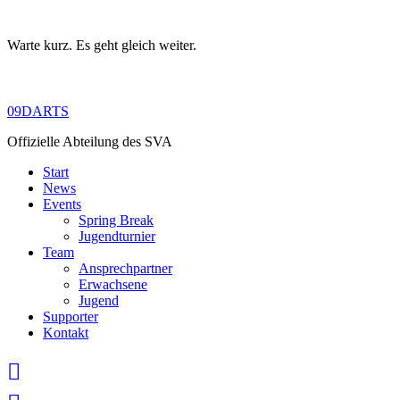
Warte kurz. Es geht gleich weiter.
Skip
to
content
09DARTS
Offizielle Abteilung des SVA
Start
News
Events
Spring Break
Jugendturnier
Team
Ansprechpartner
Erwachsene
Jugend
Supporter
Kontakt