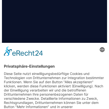
KONTAKT
+49 174 88 755 30
info@09darts.de
Am Obertunk 65a, Arnstadt
FOLGT UNS