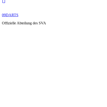
09DARTS
Offizielle Abteilung des SVA
INNER ROW
& COLUMN