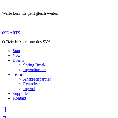
Warte kurz. Es geht gleich weiter.
Skip
to
content
09DARTS
Offizielle Abteilung des SVA
Start
News
Events
Spring Break
Jugendturnier
Team
Ansprechpartner
Erwachsene
Jugend
Supporter
Kontakt