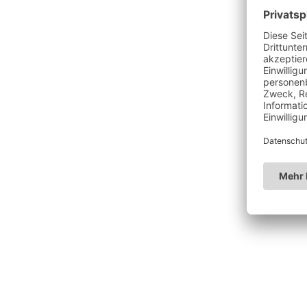
MEN'S SINGLES
Coppens
3
6
3
4
6
2