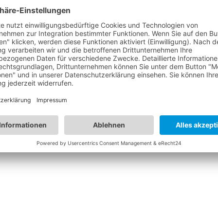
WOMEN'S SINGLES
Logan
6
6
2