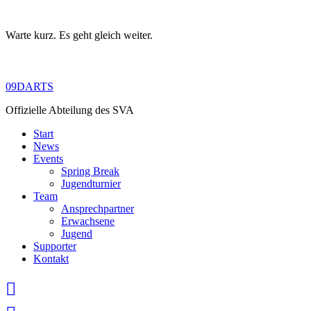
Warte kurz. Es geht gleich weiter.
Skip
to
content
09DARTS
Offizielle Abteilung des SVA
Start
News
Events
Spring Break
Jugendturnier
Team
Ansprechpartner
Erwachsene
Jugend
Supporter
Kontakt