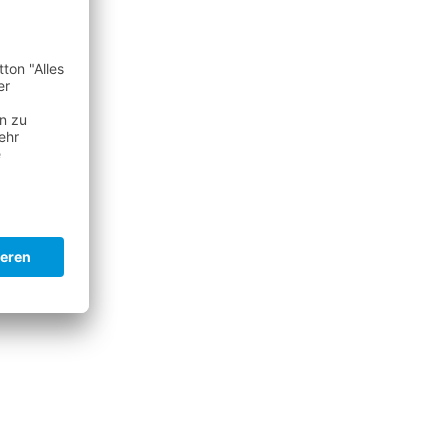
JUNIOR'S SINGLES
Thornton
6
7
2