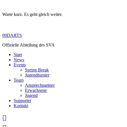
Warte kurz. Es geht gleich weiter.
Skip
to
content
09DARTS
Offizielle Abteilung des SVA
Start
News
Events
Spring Break
Jugendturnier
Team
Ansprechpartner
Erwachsene
Jugend
Supporter
Kontakt