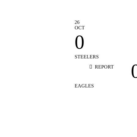
S
ES TWICE
NCE TO
 AGAINST
26
OCT
0
IN
STEELERS
1
REPORT
2
EAGLES
3
4