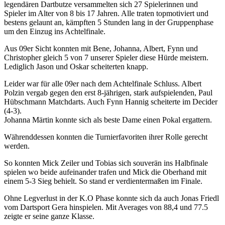
legendären Dartbutze versammelten sich 27 Spielerinnen und
Spieler im Alter von 8 bis 17 Jahren. Alle traten topmotiviert und
bestens gelaunt an, kämpften 5 Stunden lang in der Gruppenphase
um den Einzug ins Achtelfinale.
Aus 09er Sicht konnten mit Bene, Johanna, Albert, Fynn und
Christopher gleich 5 von 7 unserer Spieler diese Hürde meistern.
Lediglich Jason und Oskar scheiterten knapp.
Leider war für alle 09er nach dem Achtelfinale Schluss. Albert
Polzin vergab gegen den erst 8-jährigen, stark aufspielenden, Paul
Hübschmann Matchdarts. Auch Fynn Hannig scheiterte im Decider
(4-3).
Johanna Märtin konnte sich als beste Dame einen Pokal ergattern.
Währenddessen konnten die Turnierfavoriten ihrer Rolle gerecht
werden.
So konnten Mick Zeiler und Tobias sich souverän ins Halbfinale
spielen wo beide aufeinander trafen und Mick die Oberhand mit
einem 5-3 Sieg behielt. So stand er verdientermaßen im Finale.
Ohne Legverlust in der K.O Phase konnte sich da auch Jonas Friedl
vom Dartsport Gera hinspielen. Mit Averages von 88,4 und 77.5
zeigte er seine ganze Klasse.