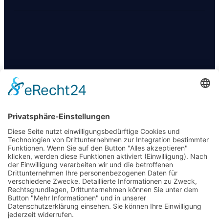
KONTAKT
+49 174 88 755 30
info@09darts.de
Am Obertunk 65a, Arnstadt
FOLGT UNS