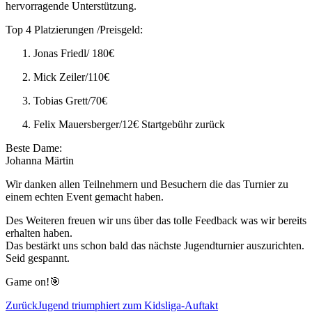
hervorragende Unterstützung.
Top 4 Platzierungen /Preisgeld:
Jonas Friedl/ 180€
Mick Zeiler/110€
Tobias Grett/70€
Felix Mauersberger/12€ Startgebühr zurück
Beste Dame:
Johanna Märtin
Wir danken allen Teilnehmern und Besuchern die das Turnier zu
einem echten Event gemacht haben.
Des Weiteren freuen wir uns über das tolle Feedback was wir bereits
erhalten haben.
Das bestärkt uns schon bald das nächste Jugendturnier auszurichten.
Seid gespannt.
Game on!🎯
Beitragsnavigation
Zurück
Jugend triumphiert zum Kidsliga-Auftakt