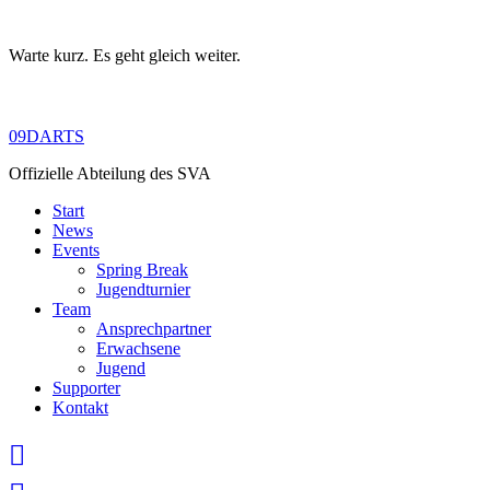
Warte kurz. Es geht gleich weiter.
Skip
to
content
09DARTS
Offizielle Abteilung des SVA
Start
News
Events
Spring Break
Jugendturnier
Team
Ansprechpartner
Erwachsene
Jugend
Supporter
Kontakt