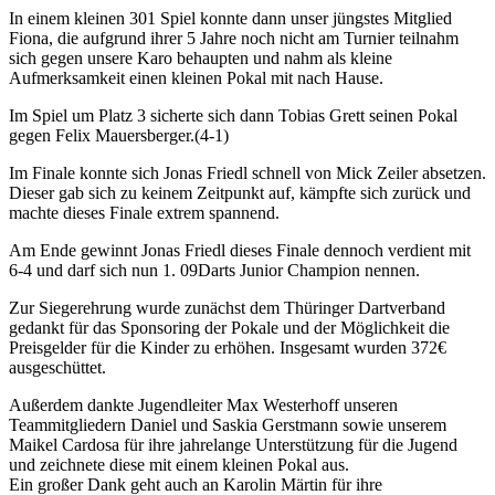
In einem kleinen 301 Spiel konnte dann unser jüngstes Mitglied
Fiona, die aufgrund ihrer 5 Jahre noch nicht am Turnier teilnahm
sich gegen unsere Karo behaupten und nahm als kleine
Aufmerksamkeit einen kleinen Pokal mit nach Hause.
Im Spiel um Platz 3 sicherte sich dann Tobias Grett seinen Pokal
gegen Felix Mauersberger.(4-1)
Im Finale konnte sich Jonas Friedl schnell von Mick Zeiler absetzen.
Dieser gab sich zu keinem Zeitpunkt auf, kämpfte sich zurück und
machte dieses Finale extrem spannend.
Am Ende gewinnt Jonas Friedl dieses Finale dennoch verdient mit
6-4 und darf sich nun 1. 09Darts Junior Champion nennen.
Zur Siegerehrung wurde zunächst dem Thüringer Dartverband
gedankt für das Sponsoring der Pokale und der Möglichkeit die
Preisgelder für die Kinder zu erhöhen. Insgesamt wurden 372€
ausgeschüttet.
Außerdem dankte Jugendleiter Max Westerhoff unseren
Teammitgliedern Daniel und Saskia Gerstmann sowie unserem
Maikel Cardosa für ihre jahrelange Unterstützung für die Jugend
und zeichnete diese mit einem kleinen Pokal aus.
Ein großer Dank geht auch an Karolin Märtin für ihre