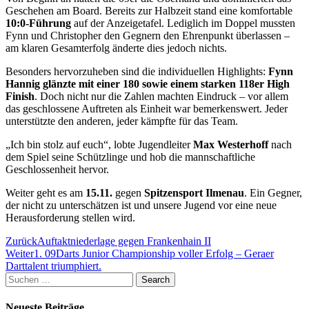
Geschehen am Board. Bereits zur Halbzeit stand eine komfortable
10:0-Führung
auf der Anzeigetafel. Lediglich im Doppel mussten
Fynn und Christopher den Gegnern den Ehrenpunkt überlassen –
am klaren Gesamterfolg änderte dies jedoch nichts.
Besonders hervorzuheben sind die individuellen Highlights:
Fynn
Hannig glänzte mit einer 180 sowie einem starken 118er High
Finish
. Doch nicht nur die Zahlen machten Eindruck – vor allem
das geschlossene Auftreten als Einheit war bemerkenswert. Jeder
unterstützte den anderen, jeder kämpfte für das Team.
„Ich bin stolz auf euch“, lobte Jugendleiter
Max Westerhoff
nach
dem Spiel seine Schützlinge und hob die mannschaftliche
Geschlossenheit hervor.
Weiter geht es am
15.11.
gegen
Spitzensport Ilmenau
. Ein Gegner,
der nicht zu unterschätzen ist und unsere Jugend vor eine neue
Herausforderung stellen wird.
Beitragsnavigation
Zurück
Auftaktniederlage gegen Frankenhain II
Weiter
1. 09Darts Junior Championship voller Erfolg – Geraer
Darttalent triumphiert.
Suchen
Search
nach:
Neueste Beiträge