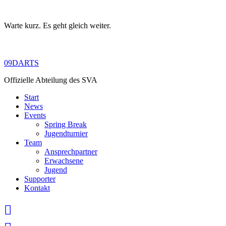
Warte kurz. Es geht gleich weiter.
Skip
to
content
09DARTS
Offizielle Abteilung des SVA
Start
News
Events
Spring Break
Jugendturnier
Team
Ansprechpartner
Erwachsene
Jugend
Supporter
Kontakt