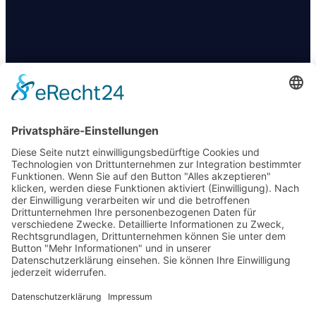
KONTAKT
+49 174 88 755 30
info@09darts.de
Am Obertunk 65a, Arnstadt
FOLGT UNS