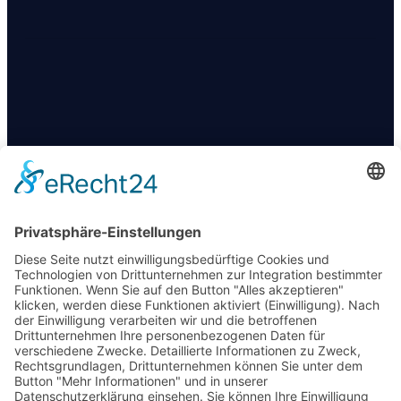
KONTAKT
+49 174 88 755 30
info@09darts.de
Am Obertunk 65a, Arnstadt
FOLGT UNS