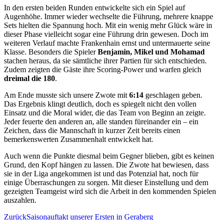
In den ersten beiden Runden entwickelte sich ein Spiel auf
Augenhöhe. Immer wieder wechselte die Führung, mehrere knappe
Sets hielten die Spannung hoch. Mit ein wenig mehr Glück wäre in
dieser Phase vielleicht sogar eine Führung drin gewesen. Doch im
weiteren Verlauf machte Frankenhain ernst und untermauerte seine
Klasse. Besonders die Spieler
Benjamin, Mikel und Mohamad
stachen heraus, da sie sämtliche ihrer Partien für sich entschieden.
Zudem zeigten die Gäste ihre Scoring-Power und warfen gleich
dreimal die 180
.
Am Ende musste sich unsere Zwote mit
6:14
geschlagen geben.
Das Ergebnis klingt deutlich, doch es spiegelt nicht den vollen
Einsatz und die Moral wider, die das Team von Beginn an zeigte.
Jeder feuerte den anderen an, alle standen füreinander ein – ein
Zeichen, dass die Mannschaft in kurzer Zeit bereits einen
bemerkenswerten Zusammenhalt entwickelt hat.
Auch wenn die Punkte diesmal beim Gegner blieben, gibt es keinen
Grund, den Kopf hängen zu lassen. Die Zwote hat bewiesen, dass
sie in der Liga angekommen ist und das Potenzial hat, noch für
einige Überraschungen zu sorgen. Mit dieser Einstellung und dem
gezeigten Teamgeist wird sich die Arbeit in den kommenden Spielen
auszahlen.
Beitragsnavigation
Zurück
Saisonauftakt unserer Ersten in Geraberg