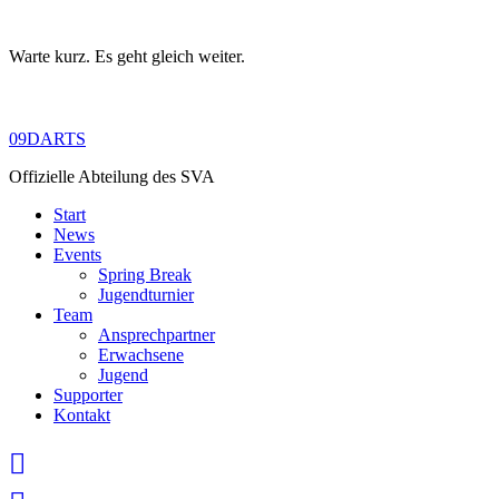
Warte kurz. Es geht gleich weiter.
Skip
to
content
09DARTS
Offizielle Abteilung des SVA
Start
News
Events
Spring Break
Jugendturnier
Team
Ansprechpartner
Erwachsene
Jugend
Supporter
Kontakt