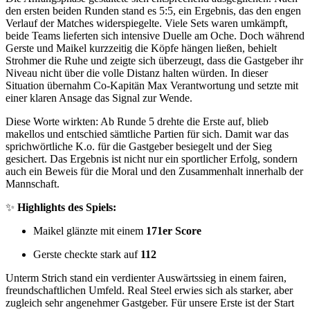
den ersten beiden Runden stand es 5:5, ein Ergebnis, das den engen
Verlauf der Matches widerspiegelte. Viele Sets waren umkämpft,
beide Teams lieferten sich intensive Duelle am Oche. Doch während
Gerste und Maikel kurzzeitig die Köpfe hängen ließen, behielt
Strohmer die Ruhe und zeigte sich überzeugt, dass die Gastgeber ihr
Niveau nicht über die volle Distanz halten würden. In dieser
Situation übernahm Co-Kapitän Max Verantwortung und setzte mit
einer klaren Ansage das Signal zur Wende.
Diese Worte wirkten: Ab Runde 5 drehte die Erste auf, blieb
makellos und entschied sämtliche Partien für sich. Damit war das
sprichwörtliche K.o. für die Gastgeber besiegelt und der Sieg
gesichert. Das Ergebnis ist nicht nur ein sportlicher Erfolg, sondern
auch ein Beweis für die Moral und den Zusammenhalt innerhalb der
Mannschaft.
✨
Highlights des Spiels:
Maikel glänzte mit einem
171er Score
Gerste checkte stark auf
112
Unterm Strich stand ein verdienter Auswärtssieg in einem fairen,
freundschaftlichen Umfeld. Real Steel erwies sich als starker, aber
zugleich sehr angenehmer Gastgeber. Für unsere Erste ist der Start