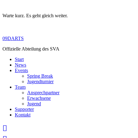
Warte kurz. Es geht gleich weiter.
Skip
to
content
09DARTS
Offizielle Abteilung des SVA
Start
News
Events
Spring Break
Jugendturnier
Team
Ansprechpartner
Erwachsene
Jugend
Supporter
Kontakt