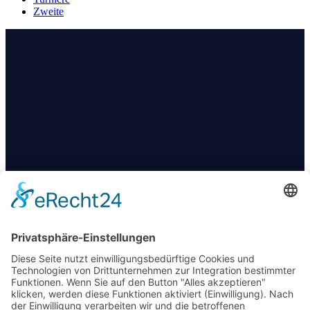
Zweite
KONTAKT
+49 174 88 755 30
info@09darts.de
Am Obertunk 65a, Arnstadt
FOLGT UNS