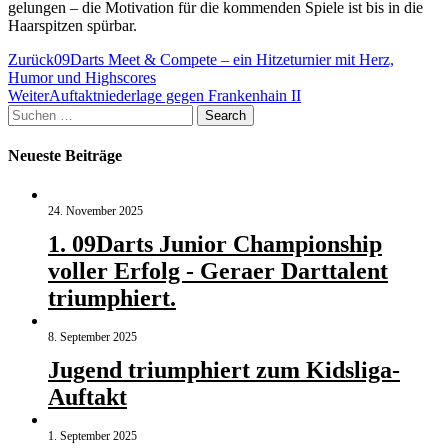
gelungen – die Motivation für die kommenden Spiele ist bis in die
Haarspitzen spürbar.
Beitragsnavigation
Zurück
09Darts Meet & Compete – ein Hitzeturnier mit Herz,
Humor und Highscores
Weiter
Auftaktniederlage gegen Frankenhain II
Suchen
Search
nach:
Neueste Beiträge
24. November 2025
1. 09Darts Junior Championship
voller Erfolg - Geraer Darttalent
triumphiert.
8. September 2025
Jugend triumphiert zum Kidsliga-
Auftakt
1. September 2025