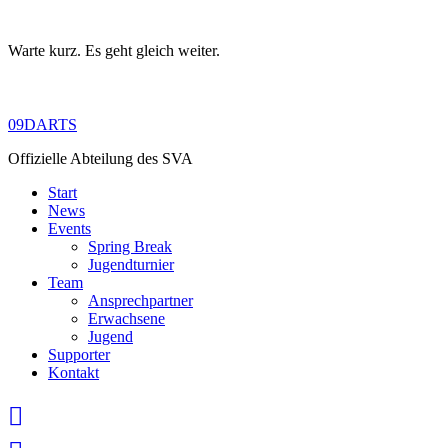
Warte kurz. Es geht gleich weiter.
Skip
to
content
09DARTS
Offizielle Abteilung des SVA
Start
News
Events
Spring Break
Jugendturnier
Team
Ansprechpartner
Erwachsene
Jugend
Supporter
Kontakt