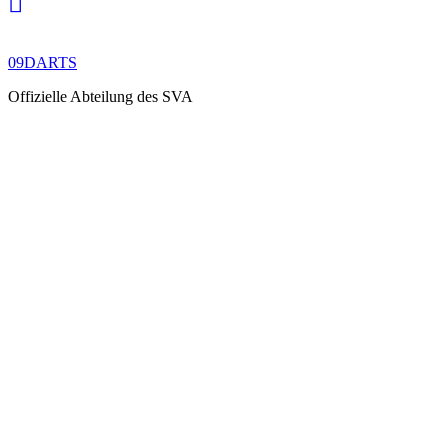
09DARTS
Offizielle Abteilung des SVA
09Darts-News
BLEIB AUF
DEM