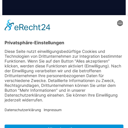
KONTAKT
+49 174 88 755 30
info@09darts.de
Am Obertunk 65a, Arnstadt
FOLGT UNS
© 2019 – 2025 09Darts | Offizielle Abteilung des SV 09 Arnstadt