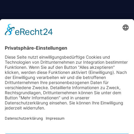
KONTAKT
+49 174 88 755 30
info@09darts.de
Am Obertunk 65a, Arnstadt
FOLGT UNS