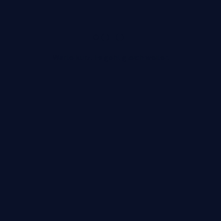
ALLGEMEIN
TEAM-
TURNIER
Warte kurz. Es geht gleich weiter.
IN
HERMSDORF
6. Juli 2025