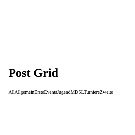
Post Grid
All
Allgemein
Erste
Events
Jugend
MDSL
Turniere
Zweite