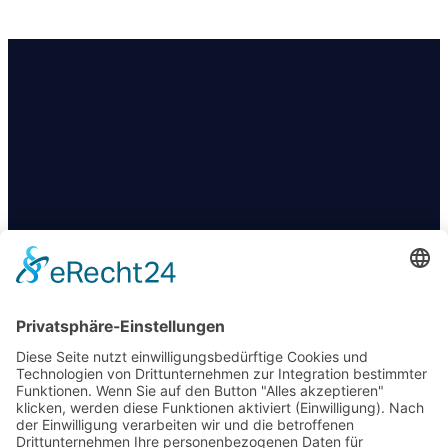
KONTAKT
+49 174 88 755 30
info@09darts.de
Am Obertunk 65a, Arnstadt
FOLGT UNS