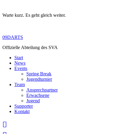
Warte kurz. Es geht gleich weiter.
Skip
to
content
09DARTS
Offizielle Abteilung des SVA
Start
News
Events
Spring Break
Jugendturnier
Team
Ansprechpartner
Erwachsene
Jugend
Supporter
Kontakt