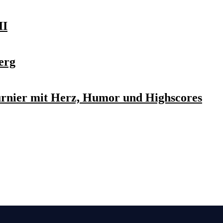
II
erg
urnier mit Herz, Humor und Highscores