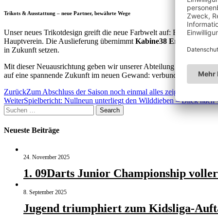
Trikots & Ausstattung – neue Partner, bewährte Wege
Unser neues Trikotdesign greift die neue Farbwelt auf: Ein edles
Anth
Hauptverein. Die Auslieferung übernimmt
Kabine38 Erfurt
. Unsere
in Zukunft setzen.
Mit dieser Neuausrichtung geben wir unserer Abteilung ein Gesicht, d
auf eine spannende Zukunft im neuen Gewand: verbunden mit Arnstadt
Beitragsnavigation
Zurück
Zum Abschluss der Saison noch einmal alles zeigen
Weiter
Spielbericht: Nullneun unterliegt den Wilddieben – Blick nach 
Suchen
Search
nach:
Neueste Beiträge
24. November 2025
1. 09Darts Junior Championship voller
8. September 2025
Jugend triumphiert zum Kidsliga-Auft