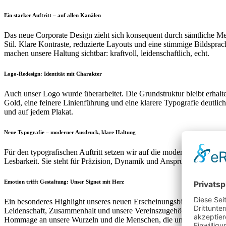
Ein starker Auftritt – auf allen Kanälen
Das neue Corporate Design zieht sich konsequent durch sämtliche Med
Stil. Klare Kontraste, reduzierte Layouts und eine stimmige Bildspr
machen unsere Haltung sichtbar: kraftvoll, leidenschaftlich, echt.
Logo-Redesign: Identität mit Charakter
Auch unser Logo wurde überarbeitet. Die Grundstruktur bleibt erhal
Gold, eine feinere Linienführung und eine klarere Typografie deutlic
und auf jedem Plakat.
Neue Typografie – moderner Ausdruck, klare Haltung
Für den typografischen Auftritt setzen wir auf die moderne Schriftfam
Lesbarkeit. Sie steht für Präzision, Dynamik und Anspruch – und pass
Emotion trifft Gestaltung: Unser Signet mit Herz
Ein besonderes Highlight unseres neuen Erscheinungsbildes ist das
H
Leidenschaft, Zusammenhalt und unsere Vereinszugehörigkeit. Begleit
Hommage an unsere Wurzeln und die Menschen, die unsere Abteilung