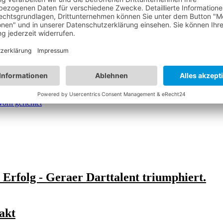
razit
bildet die Basis, goldene Akzente setzen gezielte Highlights. D
 Vereinskleidung und Spielausrüstung beziehen wir weiterhin zuverläss
as überzeugt – modern, authentisch und tief verwurzelt. Wir danken al
, getragen von sechs Jahren Leidenschaft – und bereit für alles, was
vorn gerichtet
 Erfolg - Geraer Darttalent triumphiert.
akt