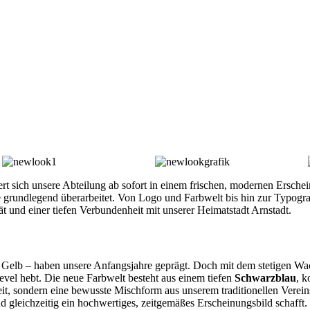
t sich unsere Abteilung ab sofort in einem frischen, modernen Erschein
de grundlegend überarbeitet. Von Logo und Farbwelt bis hin zur Typog
ät und einer tiefen Verbundenheit mit unserer Heimatstadt Arnstadt.
s Gelb – haben unsere Anfangsjahre geprägt. Doch mit dem stetigen Wac
Level hebt. Die neue Farbwelt besteht aus einem tiefen
Schwarzblau
, k
eit, sondern eine bewusste Mischform aus unserem traditionellen Verei
d gleichzeitig ein hochwertiges, zeitgemäßes Erscheinungsbild schafft.