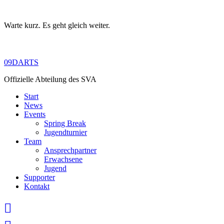
Warte kurz. Es geht gleich weiter.
Skip
to
content
09DARTS
Offizielle Abteilung des SVA
Start
News
Events
Spring Break
Jugendturnier
Team
Ansprechpartner
Erwachsene
Jugend
Supporter
Kontakt