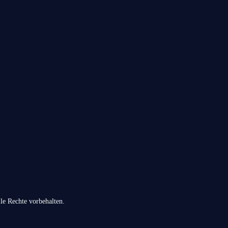
KONTAKT
+49 174 88 755 30
info@09darts.de
Am Obertunk 65a, Arnstadt
lle Rechte vorbehalten.