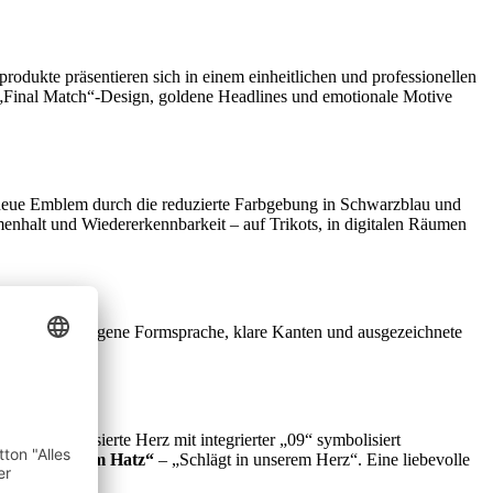
odukte präsentieren sich in einem einheitlichen und professionellen
te „Final Match“-Design, goldene Headlines und emotionale Motive
s neue Emblem durch die reduzierte Farbgebung in Schwarzblau und
menhalt und Wiedererkennbarkeit – auf Trikots, in digitalen Räumen
ch ihre ausgewogene Formsprache, klare Kanten und ausgezeichnete
 ist. Das stilisierte Herz mit integrierter „09“ symbolisiert
loht im onsem Hatz“
– „Schlägt in unserem Herz“. Eine liebevolle