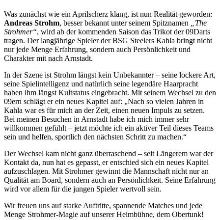
Was zunächst wie ein Aprilscherz klang, ist nun Realität geworden:
Andreas Strohm
, besser bekannt unter seinem Spitznamen
„The
Strohmer“
, wird ab der kommenden Saison das Trikot der 09Darts
tragen. Der langjährige Spieler der BSG Steelers Kahla bringt nicht
nur jede Menge Erfahrung, sondern auch Persönlichkeit und
Charakter mit nach Arnstadt.
In der Szene ist Strohm längst kein Unbekannter – seine lockere Art,
seine Spielintelligenz und natürlich seine legendäre Haarpracht
haben ihm längst Kultstatus eingebracht. Mit seinem Wechsel zu den
09ern schlägt er ein neues Kapitel auf: „Nach so vielen Jahren in
Kahla war es für mich an der Zeit, einen neuen Impuls zu setzen.
Bei meinen Besuchen in Arnstadt habe ich mich immer sehr
willkommen gefühlt – jetzt möchte ich ein aktiver Teil dieses Teams
sein und helfen, sportlich den nächsten Schritt zu machen.“
Der Wechsel kam nicht ganz überraschend – seit Längerem war der
Kontakt da, nun hat es gepasst, er entschied sich ein neues Kapitel
aufzuschlagen. Mit Strohmer gewinnt die Mannschaft nicht nur an
Qualität am Board, sondern auch an Persönlichkeit. Seine Erfahrung
wird vor allem für die jungen Spieler wertvoll sein.
Wir freuen uns auf starke Auftritte, spannende Matches und jede
Menge Strohmer-Magie auf unserer Heimbühne, dem Obertunk!