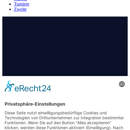
Turniere
Zweite
KONTAKT
+49 174 88 755 30
info@09darts.de
Am Obertunk 65a, Arnstadt
FOLGT UNS