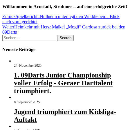
Willkommen in Arnstadt, Strohmer – auf eine erfolgreiche Zeit!
Beitragsnavigation
Zurück
Spielbericht: Nullneun unterliegt den Wilddieben – Blick
nach vorn gerichtet
Weiter
Heimkehr mit Herz: Maikel „Mogli“ Cardosa zurück bei den
09Darts
Suchen
Search
nach:
Neueste Beiträge
24. November 2025
1. 09Darts Junior Championship
voller Erfolg - Geraer Darttalent
triumphiert.
8. September 2025
Jugend triumphiert zum Kidsliga-
Auftakt