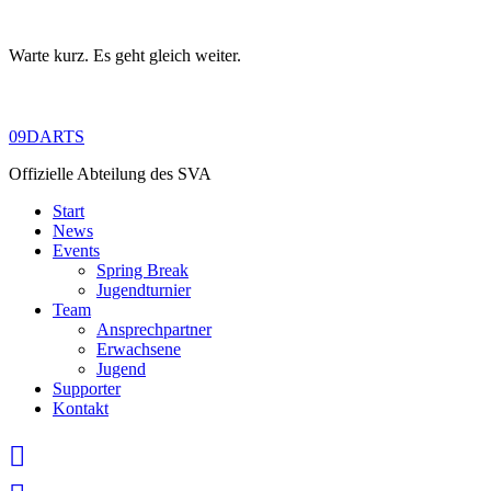
Warte kurz. Es geht gleich weiter.
Skip
to
content
09DARTS
Offizielle Abteilung des SVA
Start
News
Events
Spring Break
Jugendturnier
Team
Ansprechpartner
Erwachsene
Jugend
Supporter
Kontakt