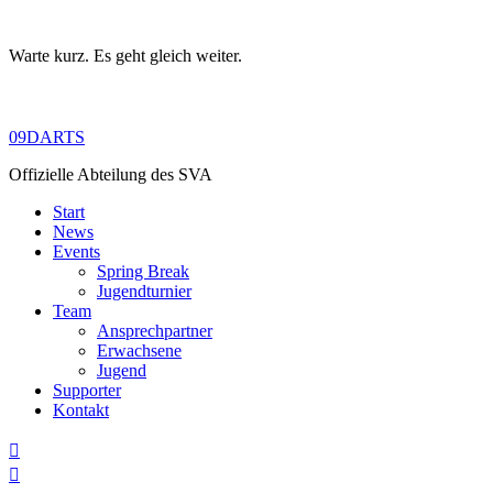
Warte kurz. Es geht gleich weiter.
Skip
to
content
09DARTS
Offizielle Abteilung des SVA
Start
News
Events
Spring Break
Jugendturnier
Team
Ansprechpartner
Erwachsene
Jugend
Supporter
Kontakt