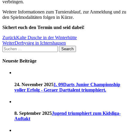
verbringen.
Weitere Informationen zum Turnierablauf, zur Anmeldung und zu
den Spielmodalitäten folgen in Kürze.
Sichert euch den Termin und seid dabei!
Beitragsnavigation
Zurück
Kalte Dusche in der Winterhütte
Weiter
Derbysieg in Ichtershausen
Suchen
Search
nach:
Neueste Beiträge
24. November 2025
1. 09Darts Junior Championship
voller Erfolg - Geraer Darttalent triumphiert.
8. September 2025
Jugend triumphiert zum Kidsliga-
Auftakt