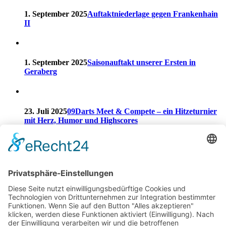
1. September 2025
Auftaktniederlage gegen Frankenhain
II
1. September 2025
Saisonauftakt unserer Ersten in
Geraberg
23. Juli 2025
09Darts Meet & Compete – ein Hitzeturnier
mit Herz, Humor und Highscores
Kategorien
Allgemein
Erste
Events
Jugend
MDSL
Turniere
Zweite