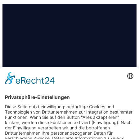
KONTAKT
+49 174 88 755 30
info@09darts.de
Am Obertunk 65a, Arnstadt
FOLGT UNS