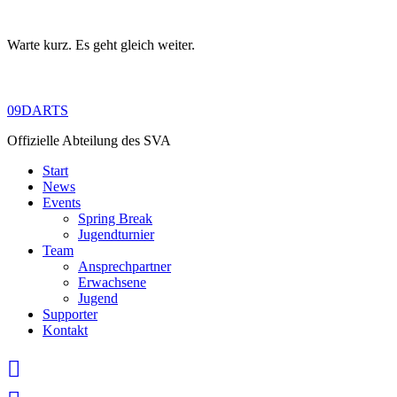
Warte kurz. Es geht gleich weiter.
Skip
to
content
09DARTS
Offizielle Abteilung des SVA
Start
News
Events
Spring Break
Jugendturnier
Team
Ansprechpartner
Erwachsene
Jugend
Supporter
Kontakt